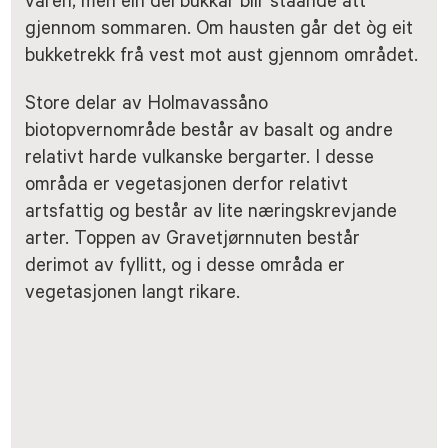
våren, men ein del bukkar blir ståande att
gjennom sommaren. Om hausten går det òg eit
bukketrekk frå vest mot aust gjennom området.
Store delar av Holmavassåno
biotopvernområde består av basalt og andre
relativt harde vulkanske bergarter. I desse
områda er vegetasjonen derfor relativt
artsfattig og består av lite næringskrevjande
arter. Toppen av Gravetjørnnuten består
derimot av fyllitt, og i desse områda er
vegetasjonen langt rikare.