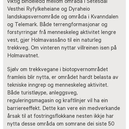
viktig bindeledd mellom områda i Setesdal
Vesthei Ryfylkeheiane og Dyraheio
landskapsvernområde og områda i Kvanndalen
og Telemark. Både terrengformasjonar og
forstyrringar frå menneskeleg aktivitet lengre
vest, gjer Holmavassåno til ein naturleg
trekkveg. Om vinteren nyttar villreinen isen på
Holmavatnet.
Sjølv om trekkvegane i biotopvernområdet
framleis blir nytta, er området hardt belasta av
tekniske inngrep og menneskeleg aktivitet.
Både turistløype, anleggsveg,
reguleringsmagasin og kraftlinjer vil ha ein
barriereeffekt. Dette kan vere ein medverkande
årsak til at fostringsflokkane nesten ikkje har
nytta desse områda om somrane dei siste 50