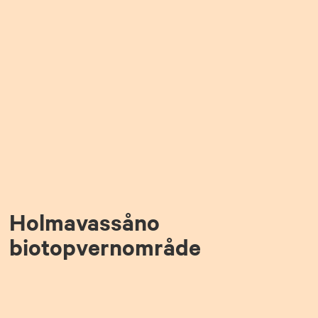
Holmavassåno
biotopvernområde